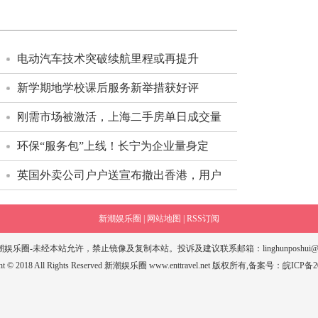
电动汽车技术突破续航里程或再提升
新学期地学校课后服务新举措获好评
刚需市场被激活，上海二手房单日成交量
环保“服务包”上线！长宁为企业量身定
英国外卖公司户户送宣布撤出香港，用户
新潮娱乐圈 |
网站地图 |
RSS订阅
潮娱乐圈-未经本站允许，禁止镜像及复制本站。投诉及建议联系邮箱：linghunposhui@sin
ght © 2018 All Rights Reserved 新潮娱乐圈 www.enttravel.net 版权所有,备案号：
皖ICP备2