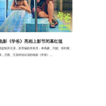
电影《学爸》亮相上影节闭幕红毯
渤监制并主演，苏亮编剧并执导，单禹豪、闫妮、张钧甯、
演，万茜、王迅特别出演的电影《学爸》...