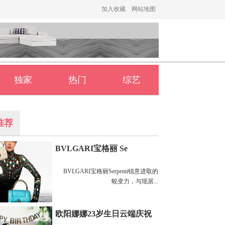
加入收藏
网站地图
独家
热门
综艺
推荐
BVLGARI宝格丽 Se
BVLGARI宝格丽Serpenti锐意进取的
蜕变力，与现居...
欧阳娜娜23岁生日云端庆祝